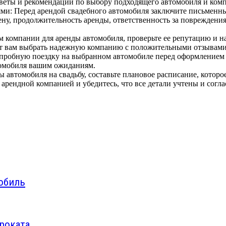
оветы и рекомендации по выбору подходящего автомобиля и комп
ями: Перед арендой свадебного автомобиля заключите письменн
ену, продолжительность аренды, ответственность за повреждени
 компании для аренды автомобиля, проверьте ее репутацию и н
ет вам выбрать надежную компанию с положительными отзывами
 пробную поездку на выбранном автомобиле перед оформлением 
втомобиля вашим ожиданиям.
 автомобиля на свадьбу, составьте плановое расписание, которо
 арендной компанией и убедитесь, что все детали учтены и согл
обиль
проката