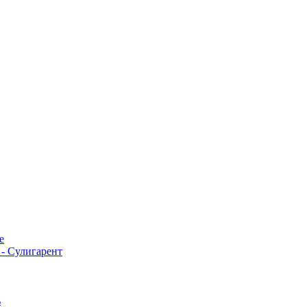
е
- Сулигарент
ь