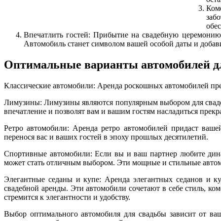
Комф
заб
обе
Впечатлить гостей: Прибытие на свадебную церемонию
Автомобиль станет символом вашей особой даты и добав
Оптимальные варианты автомобилей дл
Классические автомобили: Аренда роскошных автомобилей пре
Лимузины: Лимузины являются популярным выбором для свадеб
впечатление и позволят вам и вашим гостям насладиться прекр
Ретро автомобили: Аренда ретро автомобилей придаст ваш
перенося вас и ваших гостей в эпоху прошлых десятилетий.
Спортивные автомобили: Если вы и ваш партнер любите дина
может стать отличным выбором. Эти мощные и стильные автом
Элегантные седаны и купе: Аренда элегантных седанов и к
свадебной аренды. Эти автомобили сочетают в себе стиль, ко
стремится к элегантности и удобству.
Выбор оптимального автомобиля для свадьбы зависит от ваш