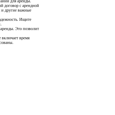
ании для аренды.
ый договор с арендной
я и другие важные
адежность. Ищите
.
аренды. Это позволит
е включает время
асованы.