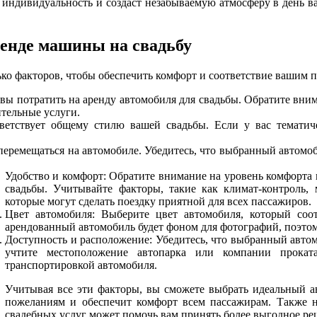
у индивидуальность и создаст незабываемую атмосферу в день в
ренде машины на свадьбу
ько факторов, чтобы обеспечить комфорт и соответствие вашим 
ы потратить на аренду автомобиля для свадьбы. Обратите вним
тельные услуги.
ветствует общему стилю вашей свадьбы. Если у вас тематиче
перемещаться на автомобиле. Убедитесь, что выбранный автомоби
Удобство и комфорт: Обратите внимание на уровень комфорта и
свадьбы. Учитывайте факторы, такие как климат-контроль, 
которые могут сделать поездку приятной для всех пассажиров.
Цвет автомобиля: Выберите цвет автомобиля, который соот
арендованный автомобиль будет фоном для фотографий, поэто
Доступность и расположение: Убедитесь, что выбранный автом
учтите местоположение автопарка или компании прокат
транспортировкой автомобиля.
Учитывая все эти факторы, вы сможете выбрать идеальный ав
пожеланиям и обеспечит комфорт всем пассажирам. Также не
свадебных услуг может помочь вам принять более выгодное ре