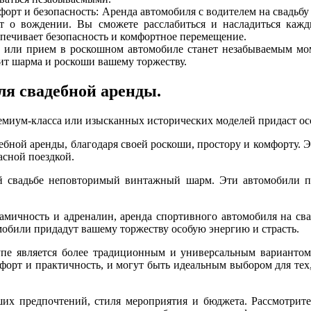
орт и безопасность: Аренда автомобиля с водителем на свадьбу
от о вождении. Вы сможете расслабиться и насладиться каж
спечивает безопасность и комфортное перемещение.
 или прием в роскошном автомобиле станет незабываемым мом
ит шарма и роскоши вашему торжеству.
я свадебной аренды.
миум-класса или изысканных исторических моделей придаст осо
ной аренды, благодаря своей роскоши, простору и комфорту. Э
асной поездкой.
ей свадьбе неповторимый винтажный шарм. Эти автомобили 
мичность и адреналин, аренда спортивного автомобиля на сва
обили придадут вашему торжеству особую энергию и страсть.
упе является более традиционным и универсальным вариантом
мфорт и практичность, и могут быть идеальным выбором для тех
их предпочтений, стиля мероприятия и бюджета. Рассмотрите