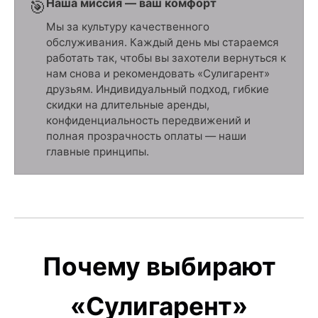
Наша миссия — ваш комфорт
🎯
Мы за культуру качественного
обслуживания. Каждый день мы стараемся
работать так, чтобы вы захотели вернуться к
нам снова и рекомендовать «Сулигарент»
друзьям. Индивидуальный подход, гибкие
скидки на длительные аренды,
конфиденциальность передвижений и
полная прозрачность оплаты — наши
главные принципы.
Почему выбирают
«Сулигарент»