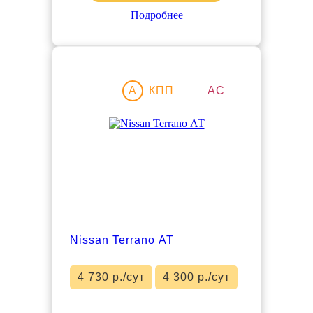
Подробнее
Акция
A
КПП
АС
Nissan Terrano АТ
4 730 р./сут
4 300 р./сут