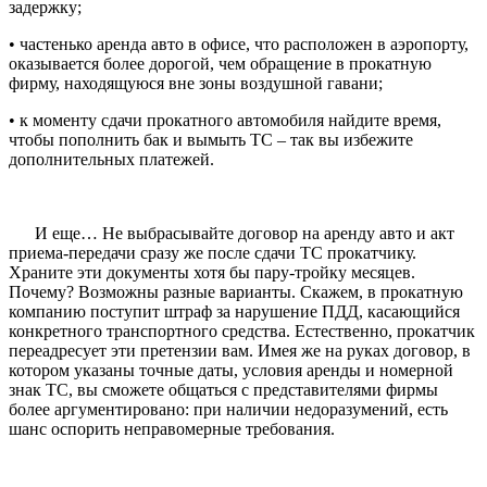
задержку;
• частенько аренда авто в офисе, что расположен в аэропорту,
оказывается более дорогой, чем обращение в прокатную
фирму, находящуюся вне зоны воздушной гавани;
• к моменту сдачи прокатного автомобиля найдите время,
чтобы пополнить бак и вымыть ТС – так вы избежите
дополнительных платежей.
И еще… Не выбрасывайте договор на аренду авто и акт
приема-передачи сразу же после сдачи ТС прокатчику.
Храните эти документы хотя бы пару-тройку месяцев.
Почему? Возможны разные варианты. Скажем, в прокатную
компанию поступит штраф за нарушение ПДД, касающийся
конкретного транспортного средства. Естественно, прокатчик
переадресует эти претензии вам. Имея же на руках договор, в
котором указаны точные даты, условия аренды и номерной
знак ТС, вы сможете общаться с представителями фирмы
более аргументировано: при наличии недоразумений, есть
шанс оспорить неправомерные требования.